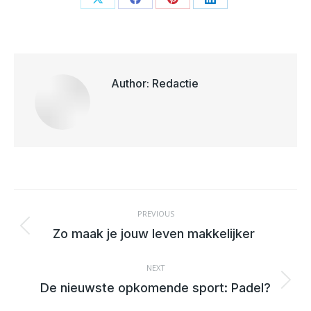
Share
Share
Share
Share
on
on
on
on
X
Facebook
Pinterest
LinkedIn
Author:
Redactie
POST
NAVIGATION
PREVIOUS
Previous
Zo maak je jouw leven makkelijker
post:
NEXT
Next
De nieuwste opkomende sport: Padel?
post: