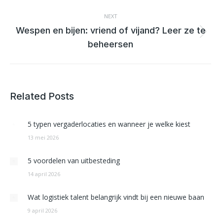
post:
NEXT
Wespen en bijen: vriend of vijand? Leer ze te
Next
beheersen
post:
Related Posts
5 typen vergaderlocaties en wanneer je welke kiest
13 mei 2026
5 voordelen van uitbesteding
14 april 2026
Wat logistiek talent belangrijk vindt bij een nieuwe baan
9 april 2026