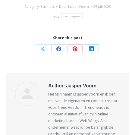
Category:
Business
Door
Jasper Voorn
25 juli 2023
Tags:
campagnes
Share this post
Share
Share
Share
Share
on
on
on
on
X
Facebook
Pinterest
LinkedIn
Author:
Jasper Voorn
He! Mijn naam is Jasper Voorn en ik ben
een van de eigenaren en content creators
voor TrendHeads.nl. Trendheads is
ontstaan al initiatief van mijn online
marketing bureau Web Wings. Als
ondernemer weet ik hoe belangrijk de
uiterlijk, stijl en persoonlijke verzorging