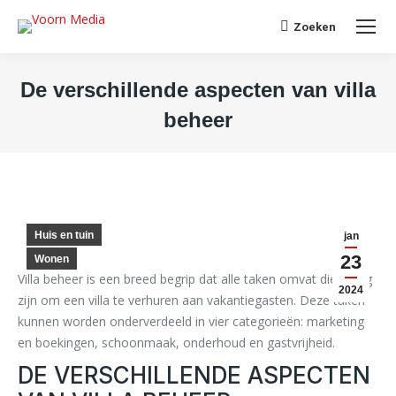
Search:
Zoeken
De verschillende aspecten van villa
beheer
Je bent hier:
Huis en tuin
jan
23
Wonen
Villa beheer is een breed begrip dat alle taken omvat die nodig
2024
zijn om een villa te verhuren aan vakantiegasten. Deze taken
kunnen worden onderverdeeld in vier categorieën: marketing
en boekingen, schoonmaak, onderhoud en gastvrijheid.
DE VERSCHILLENDE ASPECTEN