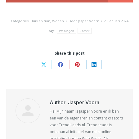
Categories:
Huis en tuin
,
Wonen
Door
Jasper Voorn
23 januari 2024
Tags:
Woningen
Zomer
Share this post
Share
Share
Share
Share
on
on
on
on
X
Facebook
Pinterest
LinkedIn
Author:
Jasper Voorn
He! Mijn naam is Jasper Voorn en ik ben
een van de eigenaren en content creators
voor TrendHeads.nl. Trendheads is
ontstaan al initiatief van mijn online
marketing bureau Web Wings. Als