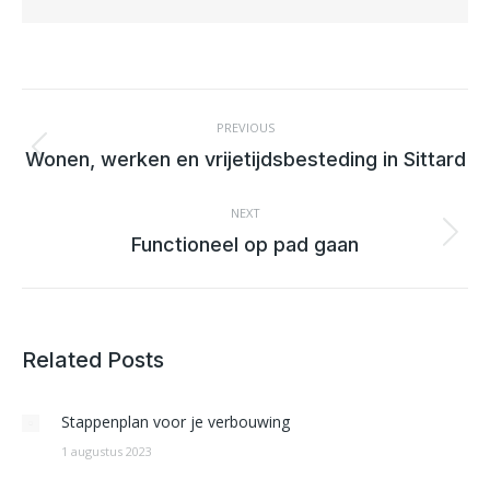
POST
NAVIGATION
PREVIOUS
Previous
Wonen, werken en vrijetijdsbesteding in Sittard
post:
NEXT
Next
Functioneel op pad gaan
post:
Related Posts
Stappenplan voor je verbouwing
1 augustus 2023