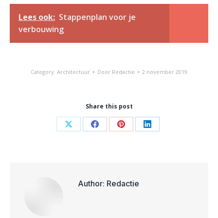
Lees ook:
Stappenplan voor je
verbouwing
Category:
Architectuur
Door
Redactie
2 november 2019
Share this post
Share
Share
Share
Share
on
on
on
on
X
Facebook
Pinterest
LinkedIn
Author:
Redactie