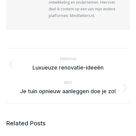
ontwikkeling en ondernemen. Hierover
deel ik content op een van mijn andere
platformen: MindSetters.nl.
POST
NAVIGATION
PREVIOUS
Previous
Luxueuze renovatie-ideeën
post:
NEXT
Next
Je tuin opnieuw aanleggen doe je zo!
post:
Related Posts