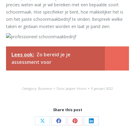
precies weten wat je wil bereiken met een bepaalde soort
schoonmaak. Hoe specifieker je bent, hoe makkelijker het is
om het juiste schoonmaakbedrijf te vinden. Bespreek welke
taken er gedaan moeten worden en laat je pand zien.
Lees ook:
Zo bereid je je
assessment voor
Category:
Business
Door
Jasper Voorn
9 januari 2022
Share this post
Share
Share
Share
Share
on
on
on
on