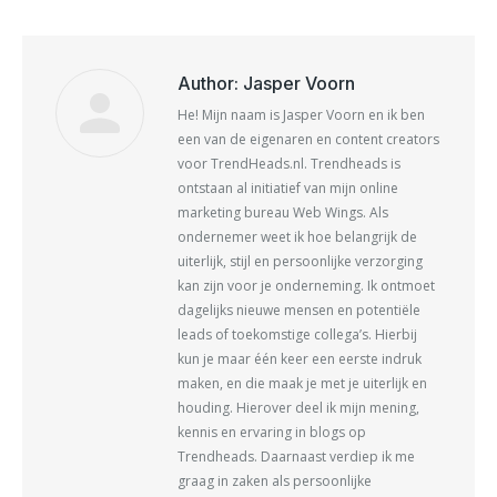
X
Facebook
Pinterest
LinkedIn
Author:
Jasper Voorn
He! Mijn naam is Jasper Voorn en ik ben
een van de eigenaren en content creators
voor TrendHeads.nl. Trendheads is
ontstaan al initiatief van mijn online
marketing bureau Web Wings. Als
ondernemer weet ik hoe belangrijk de
uiterlijk, stijl en persoonlijke verzorging
kan zijn voor je onderneming. Ik ontmoet
dagelijks nieuwe mensen en potentiële
leads of toekomstige collega’s. Hierbij
kun je maar één keer een eerste indruk
maken, en die maak je met je uiterlijk en
houding. Hierover deel ik mijn mening,
kennis en ervaring in blogs op
Trendheads. Daarnaast verdiep ik me
graag in zaken als persoonlijke