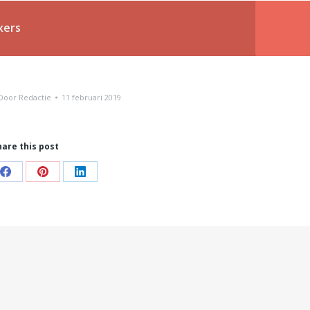
xers
Door
Redactie
11 februari 2019
hare this post
Share
Share
Share
on
on
on
Facebook
Pinterest
LinkedIn