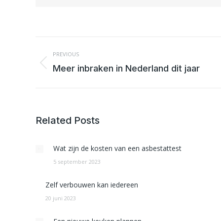
POST
NAVIGATION
PREVIOUS
Previous
Meer inbraken in Nederland dit jaar
post:
Related Posts
Wat zijn de kosten van een asbestattest
5 september 2023
Zelf verbouwen kan iedereen
20 juni 2023