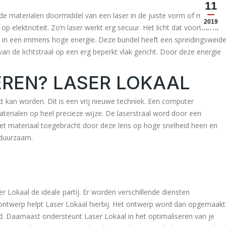
11
de materialen doormiddel van een laser in de juiste vorm of maat
2019
p elektriciteit. Zo’n laser werkt erg secuur. Het licht dat voortkomt
n in een immens hoge energie. Deze bundel heeft een spreidingsweid
van de lichtstraal op een erg beperkt vlak gericht. Door deze energie
EREN? LASER LOKAAL
 kan worden. Dit is een vrij nieuwe techniek. Een computer
terialen op heel precieze wijze. De laserstraal word door een
het materiaal toegebracht door deze lens op hoge snelheid heen en
 duurzaam.
 Lokaal de ideale partij. Er worden verschillende diensten
 ontwerp helpt Laser Lokaal hierbij. Het ontwerp word dan opgemaakt
d. Daarnaast ondersteunt Laser Lokaal in het optimaliseren van je