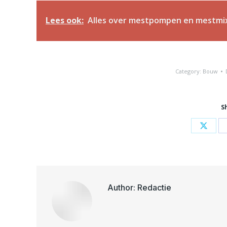
Lees ook:
Alles over mestpompen en mestmi
Category:
Bouw
S
Share
on
X
Author:
Redactie