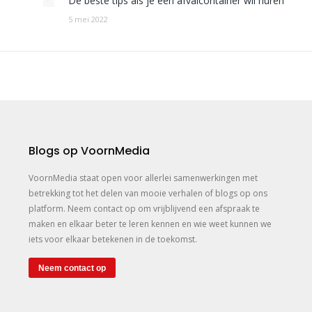
De beste tips als je een afvalcontainer wil huren
5 mei 2022
Blogs op VoornMedia
VoornMedia staat open voor allerlei samenwerkingen met
betrekking tot het delen van mooie verhalen of blogs op ons
platform. Neem contact op om vrijblijvend een afspraak te
maken en elkaar beter te leren kennen en wie weet kunnen we
iets voor elkaar betekenen in de toekomst.
Neem contact op