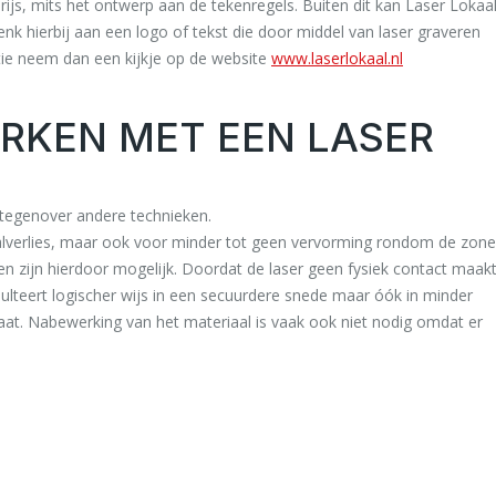
ijs, mits het ontwerp aan de tekenregels. Buiten dit kan Laser Lokaa
nk hierbij aan een logo of tekst die door middel van laser graveren
ie neem dan een kijkje op de website
www.laserlokaal.nl
RKEN MET EEN LASER
 tegenover andere technieken.
aalverlies, maar ook voor minder tot geen vervorming rondom de zone
 zijn hierdoor mogelijk. Doordat de laser geen fysiek contact maak
sulteert logischer wijs in een secuurdere snede maar óók in minder
laat. Nabewerking van het materiaal is vaak ook niet nodig omdat er