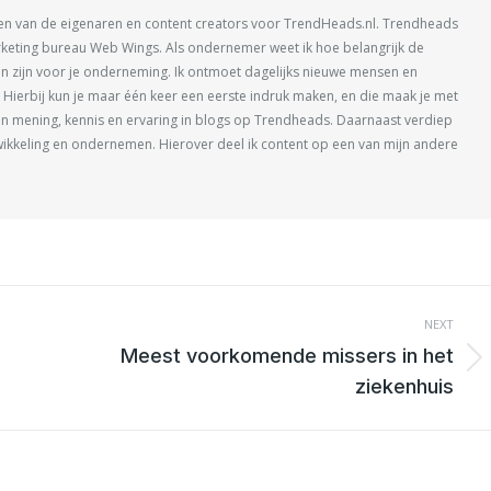
een van de eigenaren en content creators voor TrendHeads.nl. Trendheads
 marketing bureau Web Wings. Als ondernemer weet ik hoe belangrijk de
g kan zijn voor je onderneming. Ik ontmoet dagelijks nieuwe mensen en
. Hierbij kun je maar één keer een eerste indruk maken, en die maak je met
 mijn mening, kennis en ervaring in blogs op Trendheads. Daarnaast verdiep
twikkeling en ondernemen. Hierover deel ik content op een van mijn andere
NEXT
Meest voorkomende missers in het
Next
ziekenhuis
post: