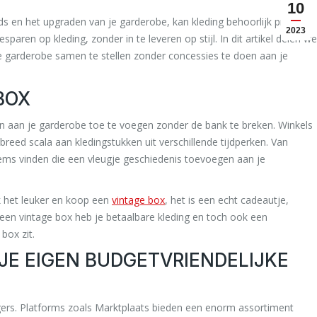
10
 en het upgraden van je garderobe, kan kleding behoorlijk prijzig
2023
sparen op kleding, zonder in te leveren op stijl. In dit artikel delen we
ke garderobe samen te stellen zonder concessies te doen aan je
BOX
n aan je garderobe toe te voegen zonder de bank te breken. Winkels
 breed scala aan kledingstukken uit verschillende tijdperken. Van
items vinden die een vleugje geschiedenis toevoegen aan je
ak het leuker en koop een
vintage box
, het is een echt cadeautje,
t een vintage box heb je betaalbare kleding en toch ook een
box zit.
JE EIGEN BUDGETVRIENDELIJKE
gers. Platforms zoals Marktplaats bieden een enorm assortiment