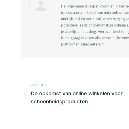
He! Mijn naam is Jasper Voorn en ik ben 
is ontstaan al initiatief van mijn online
uiterlijk, stijl en persoonlijke verzorgin
potentiële leads of toekomstige collega’s
je uiterlijk en houding. Hierover deel ik
ik me graag in zaken als persoonlijke on
platformen: MindSetters.nl.
POST
NAVIGATION
PREVIOUS
De opkomst van online winkelen voor
Previous
schoonheidsproducten
post: