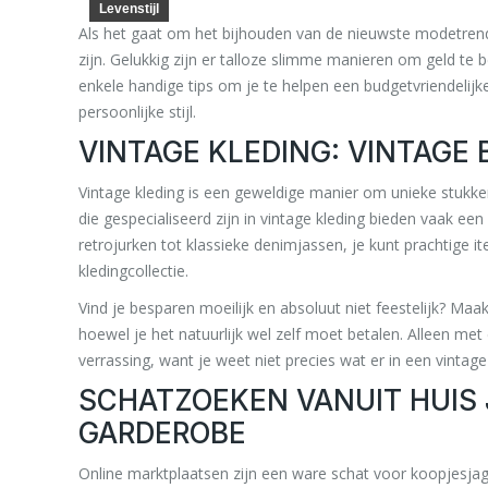
Levenstijl
Als het gaat om het bijhouden van de nieuwste modetrends
zijn. Gelukkig zijn er talloze slimme manieren om geld te be
enkele handige tips om je te helpen een budgetvriendelij
persoonlijke stijl.
VINTAGE KLEDING: VINTAGE 
Vintage kleding is een geweldige manier om unieke stukke
die gespecialiseerd zijn in vintage kleding bieden vaak een
retrojurken tot klassieke denimjassen, je kunt prachtige 
kledingcollectie.
Vind je besparen moeilijk en absoluut niet feestelijk? Ma
hoewel je het natuurlijk wel zelf moet betalen. Alleen me
verrassing, want je weet niet precies wat er in een vintage 
SCHATZOEKEN VANUIT HUIS 
GARDEROBE
Online marktplaatsen zijn een ware schat voor koopjesja