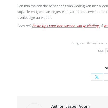
Een minimalistische benadering van kleding kan niet allee
stijlvolle en goed samengestelde garderobe. Investeer in 
overbodige aankopen.
Lees ook
Beste tips voor het wassen van je kleding
of
we
Categories:
Kleding
,
Levensti
Tags:
S
Share
on
X
Author:
Jasper Voorn