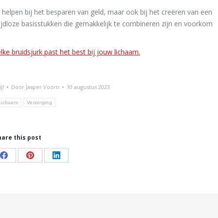
n helpen bij het besparen van geld, maar ook bij het creëren van een
tijdloze basisstukken die gemakkelijk te combineren zijn en voorkom
lke bruidsjurk past het best bij jouw lichaam.
jl
Door
Jasper Voorn
10 augustus 2023
Lichaam
Verzorging
hare this post
Share
Share
Share
on
on
on
Facebook
Pinterest
LinkedIn