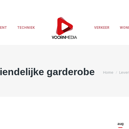
LENT
TECHNIEK
VERKEER
WON
iendelijke garderobe
Je bent hier:
Home
Leven
aug