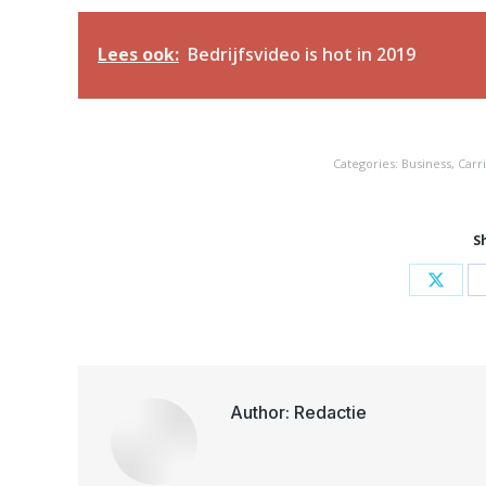
Lees ook:
Bedrijfsvideo is hot in 2019
Categories:
Business
,
Carr
S
Share
on
X
Author:
Redactie