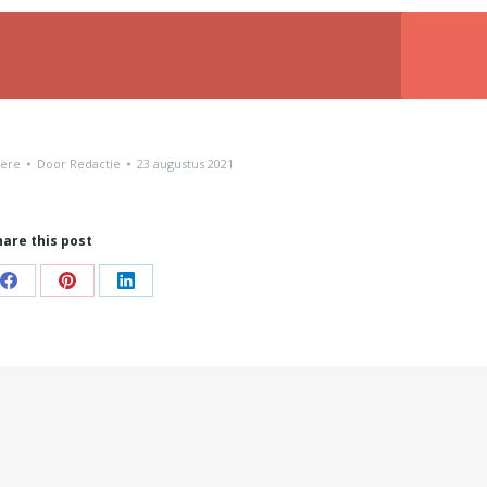
iëre
Door
Redactie
23 augustus 2021
hare this post
Share
Share
Share
on
on
on
Facebook
Pinterest
LinkedIn