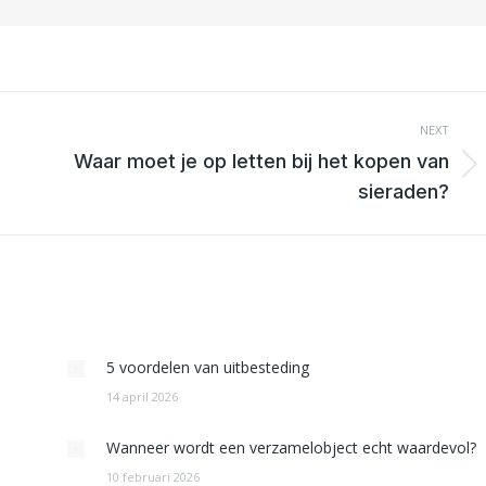
NEXT
Waar moet je op letten bij het kopen van
Next
sieraden?
post:
5 voordelen van uitbesteding
14 april 2026
Wanneer wordt een verzamelobject echt waardevol?
10 februari 2026