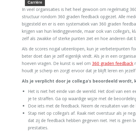
Carriëre
In veel organisaties is het heel gewoon om regelmatig 360
structuur rondom 360 graden feedback opgezet. Alle mede
bijgesteld en er is een systematiek van 360 graden feedb
krijgen van hun leidinggevende, maar ook van collega’s, k
zelf als zwakke of sterke punten ziet en hoe anderen dat 
Als de scores nogal uiteenlopen, kun je verbeterpunten fo
beter doet dan je zelf eigenlijk vindt. Als je in een organ
hoeven vragen. De kunst is wel om
360 graden feedback
n
houdt je scherp en zorgt ervoor dat je blijft leren en jezelf 
Als je verplicht door je collega’s beoordeeld wordt
Het is niet het einde van de wereld. Het doel van een ee
je te straffen. Ga op waardige wijze met de beoordeli
Doe iets met de feedback. Neem de resultaten van de b
Stap niet op collega’s af. Raak niet overstuur als je 
dat zij de feedback hebben gegeven niet. Het is geen
prestaties.