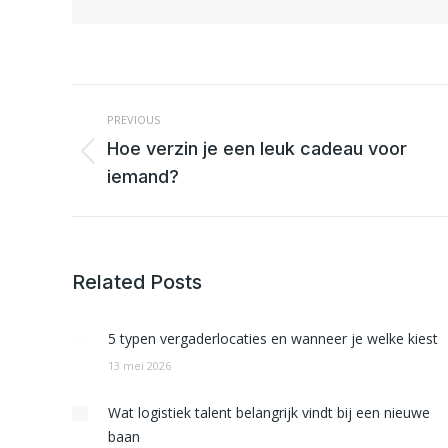
POST
NAVIGATION
PREVIOUS
Hoe verzin je een leuk cadeau voor
Previous
iemand?
post:
Related Posts
5 typen vergaderlocaties en wanneer je welke kiest
13 mei 2026
Wat logistiek talent belangrijk vindt bij een nieuwe
baan