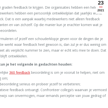
23
 graden feedback te krijgen. Die organisaties hebben een hele
2021
werkers hebben een persoonlijk ontwikkelplan dat jaarlijks wordt
ack. Dat is een aanpak waarbij medewerkers niet alleen feedback
lanten en van zichzelf. Op die manier kun je erachter komen wat je
beoordelen.
rmuleren of jezelf een schouderklopje geven voor de dingen die je
isatie werkt waar feedback heel gewoon is, dan zul je er dus weinig om
iet als verplicht nummer te zien, maar er echt iets mee te doen. Dat
blijft ontwikkelen.
, kun je het volgende in gedachten houden:
rlijke
360 feedback
beoordeling is om je vooruit te helpen, niet om
ng om;
eoordeling serieus en probeer jezelf te verbeteren;
negatieve feedback ontvangt. Confronteer collega’s waarvan je vermoed
 bewijs van onvermogen, maar iemands perceptie van jouw gedrag of