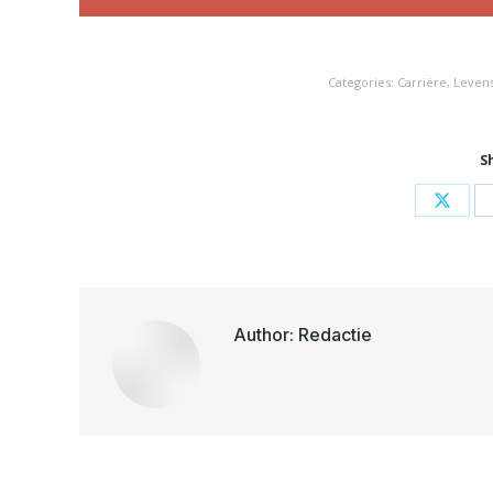
Categories:
Carriëre
,
Levenst
S
Share
on
X
Author:
Redactie