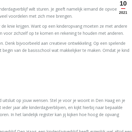
10
kinderdagverblijf wilt sturen. Je geeft namelijk iemand de opvoeding
2021
f veel voordelen met zich mee brengen.
r de knie krijgen. Want op een kinderopvang moeten ze met andere
n voor zichzelf op te komen en rekening te houden met anderen.
en. Denk bijvoorbeeld aan creatieve ontwikkeling. Op een spelende
et begin van de basisschool wat makkelijker te maken. Omdat je kind
ed uitsluit op jouw wensen. Stel je voor je woont in Den Haag en je
ieder jaar alle kinderdagverblijven, en kijkt hierbij naar bepaalde
en. In het landelijk register kan jij kijken hoe hoog de opvang
verblijf Den Haag. een kinderdagverblijf heeft eigenlijk wel altijd een