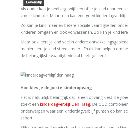
Levenstijl
Als ouder kan je heel erg twijfelen of je je kind naar een 
van je kind toe. Maar toch kan een goed kinderdagverblij
Zo kan je kind meer en betere sociale vaardigheden onde
kinderen omgaan en ook volwassenen. Zo kan je kind lere
Maar ook leert je kind veel in andere ontwikkelingsgebied
manier leert je kind steeds meer. En dit kan helpen om h
de belangrijkste vaardigheden al heeft geleerd.
Hoe kies je de juiste kinderopvang
Het is natuurlijk belangrijk dat je een opvang kiest die go
zoekt een
kinderdagverblijf Den Haag
. De GGD controleert 
onderwerpen waar een kinderdagverblijf punten op kan scor
scoort.
Kijk naar het pedagogisch en het voedingsplan van je kinder