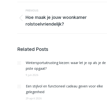
POST
NAVIGATION
PREVIOUS
Hoe maak je jouw woonkamer
Previous
rolstoelvriendelijk?
post:
Related Posts
Wintersportuitrusting kiezen: waar let je op als je de
piste opgaat?
9 juli 2026
Een stijlvol en functioneel cadeau geven voor elke
gelegenheid
29 april 2026