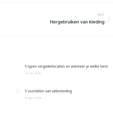
NEXT
Next
Hergebruiken van kleding
post:
5 typen vergaderlocaties en wanneer je welke kiest
13 mei 2026
5 voordelen van uitbesteding
14 april 2026