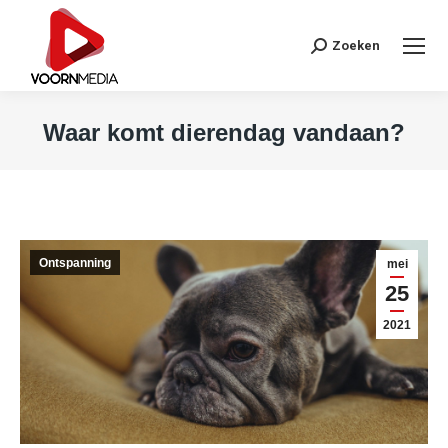
Search:
Zoeken
Waar komt dierendag vandaan?
Je bent hier:
Ontspanning
mei
25
2021