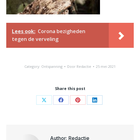
Lees ook:
Corona bezigheden
tegen de verveling
Category:
Ontspanning
Door
Redactie
25 mei 2021
Share this post
Share
Share
Share
Share
on
on
on
on
X
Facebook
Pinterest
LinkedIn
Author:
Redactie