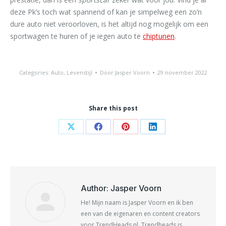
deze Pk’s toch wat spannend of kan je simpelweg een zo’n
dure auto niet veroorloven, is het altijd nog mogelijk om een
sportwagen te huren of je iegen auto te
chiptunen
.
Categories:
Auto
,
Levenstijl
Door
Jasper Voorn
29 november 2022
Share this post
Share
Share
Share
Share
on
on
on
on
X
Facebook
Pinterest
LinkedIn
Author:
Jasper Voorn
He! Mijn naam is Jasper Voorn en ik ben
een van de eigenaren en content creators
voor TrendHeads.nl. Trendheads is