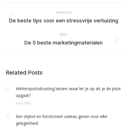
POST
NAVIGATION
PREVIOUS
Previous
De beste tips voor een stressvrije verhuizing
post:
NEXT
Next
De 5 beste marketingmaterialen
post:
Related Posts
Wintersportuitrusting kiezen: waar let je op als je de piste
opgaat?
9 juli 2026
Een stijlvol en functioneel cadeau geven voor elke
gelegenheid