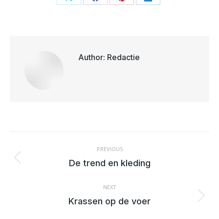
Share
Share
Share
Share
on
on
on
on
X
Facebook
Pinterest
LinkedIn
Author:
Redactie
POST
NAVIGATION
PREVIOUS
Previous
De trend en kleding
post:
NEXT
Next
Krassen op de voer
post: