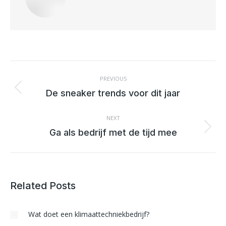
POST
NAVIGATION
PREVIOUS
Previous
De sneaker trends voor dit jaar
post:
NEXT
Next
Ga als bedrijf met de tijd mee
post:
Related Posts
Wat doet een klimaattechniekbedrijf?