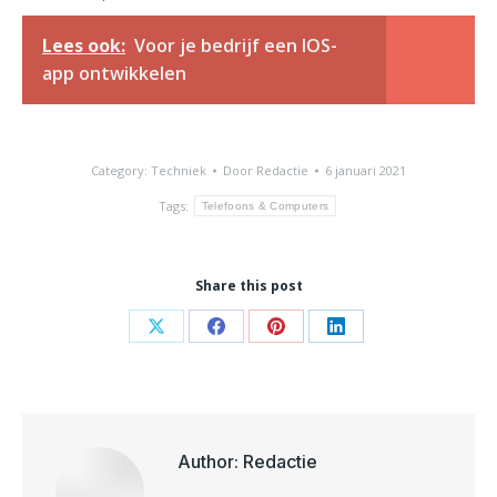
Lees ook:
Voor je bedrijf een IOS-
app ontwikkelen
Category:
Techniek
Door
Redactie
6 januari 2021
Tags:
Telefoons & Computers
Share this post
Share
Share
Share
Share
on
on
on
on
X
Facebook
Pinterest
LinkedIn
Author:
Redactie