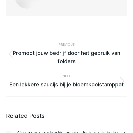
POST
NAVIGATION
PREVIOUS
Promoot jouw bedrijf door het gebruik van
Previous
folders
post:
NEXT
Next
Een lekkere saucijs bij je bloemkoolstamppot
post:
Related Posts
Wintersportuitrusting kiezen: waar let je op als je de piste