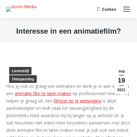
Search:
Zoeken
Interesse in een animatiefilm?
Je bent hier:
Levenstijl
sep
19
Ontspanning
Hou jij ook zo graag van animaties en denk je er aan om eens
2021
een
animatie film te laten maken
op professioneel niveau? Wij
helpen je graag uit, een
filmpje op je webpagina
is altijd
aantrekkelijker en leidt vaak tot nieuwsgierigheid bij de
(potentiële) klant waardoor hij/zij langer op je website zit. Je
zult misschien niet enkel meer bezoekers aanwerven met door
deze animatie film te laten maken maar je zult ook een indruk