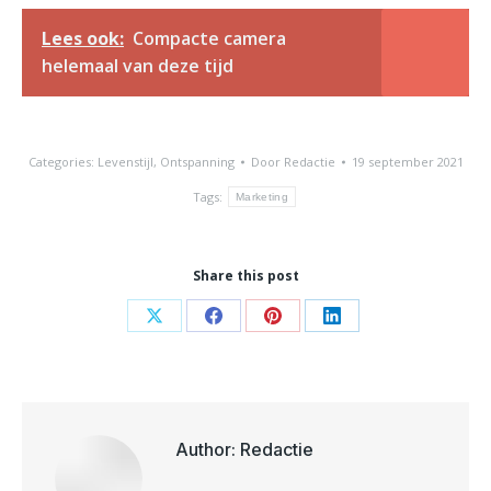
Lees ook:
Compacte camera
helemaal van deze tijd
Categories:
Levenstijl
,
Ontspanning
Door
Redactie
19 september 2021
Tags:
Marketing
Share this post
Share
Share
Share
Share
on
on
on
on
X
Facebook
Pinterest
LinkedIn
Author:
Redactie