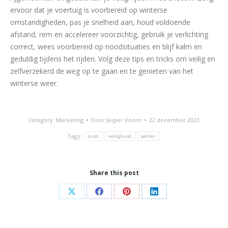
ervoor dat je voertuig is voorbereid op winterse
omstandigheden, pas je snelheid aan, houd voldoende
afstand, rem en accelereer voorzichtig, gebruik je verlichting
correct, wees voorbereid op noodsituaties en blijf kalm en
geduldig tijdens het rijden. Volg deze tips en tricks om veilig en
zelfverzekerd de weg op te gaan en te genieten van het
winterse weer.
Category:
Marketing
Door
Jasper Voorn
22 december 2023
Tags:
auto
veiligheid
winter
Share this post
Share
Share
Share
Share
on
on
on
on