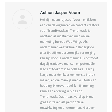
X
Facebook
Pinterest
LinkedIn
Author:
Jasper Voorn
He! Mijn naam is Jasper Voorn en ik ben
een van de eigenaren en content creators
voor TrendHeads.nl. Trendheads is
ontstaan al initiatief van mijn online
marketing bureau Web Wings. Als
ondernemer weet ik hoe belangrijk de
uiterlijk, stijl en persoonlijke verzorging
kan zijn voor je onderneming. Ik ontmoet
dagelijks nieuwe mensen en potentiële
leads of toekomstige collega’s. Hierbij
kun je maar één keer een eerste indruk
maken, en die maak je met je uiterlijk en
houding. Hierover deel ik mijn mening,
kennis en ervaring in blogs op
Trendheads. Daarnaast verdiep ik me
graag in zaken als persoonlijke
ontwikkeling en ondernemen. Hierover