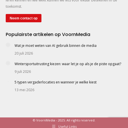
leren kennen en wie weet kunnen we iets voor elkaar betekenen in de
toekomst.
Neem contact op
Populairste artikelen op VoornMedia
Wat je moet weten van AI gebruik binnen de media
20 juli 2026
Wintersportuitrusting kiezen: waar let je op als je de piste opgaat?
9 juli 2026
5 typen vergaderlocaties en wanneer je welke kiest
13 mei 2026
© VoornMedia - 2025. All rights reserved.
Useful Links