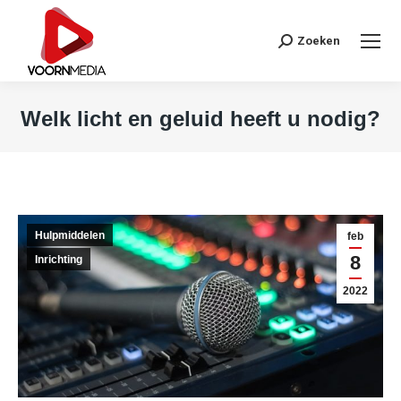
Search:
Zoeken
Welk licht en geluid heeft u nodig?
Je bent hier:
Hulpmiddelen
feb
8
Inrichting
2022