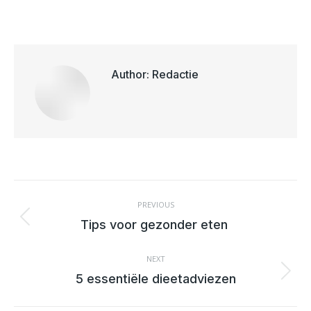
on
on
on
on
X
Facebook
Pinterest
LinkedIn
Author:
Redactie
POST
NAVIGATION
PREVIOUS
Previous
Tips voor gezonder eten
post:
NEXT
Next
5 essentiële dieetadviezen
post: