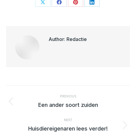
Share
Share
Share
Share
on
on
on
on
X
Facebook
Pinterest
LinkedIn
Author:
Redactie
POST
NAVIGATION
PREVIOUS
Previous
Een ander soort zuiden
post:
NEXT
Next
Huisdiereigenaren lees verder!
post: