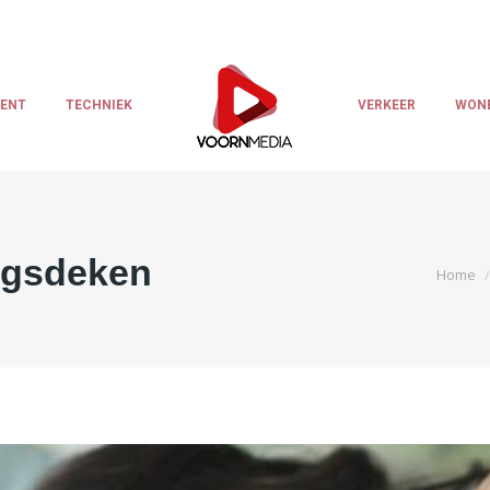
LENT
TECHNIEK
VERKEER
WON
ingsdeken
Je bent 
Home