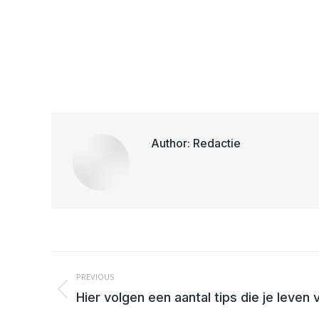
Author:
Redactie
POST
NAVIGATION
PREVIOUS
Previous
Hier volgen een aantal tips die je leven
post: