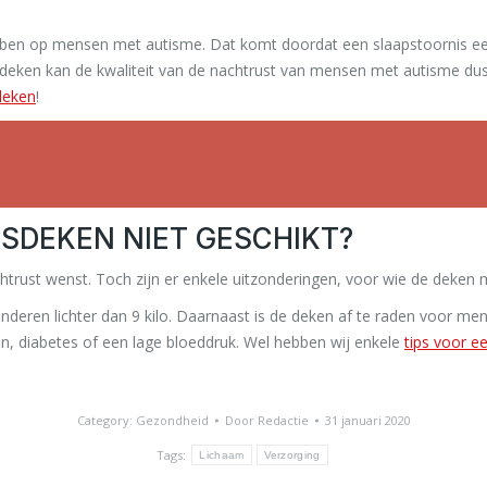
hebben op mensen met autisme. Dat komt doordat een slaapstoornis 
deken kan de kwaliteit van de nachtrust van mensen met autisme dus 
deken
!
GSDEKEN NIET GESCHIKT?
trust wenst. Toch zijn er enkele uitzonderingen, voor wie de deken m
kinderen lichter dan 9 kilo. Daarnaast is de deken af te raden voor m
n, diabetes of een lage bloeddruk. Wel hebben wij enkele
tips voor e
Category:
Gezondheid
Door
Redactie
31 januari 2020
Tags:
Lichaam
Verzorging