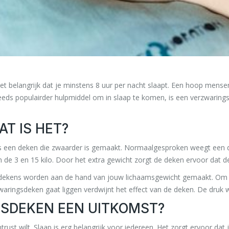
het belangrijk dat je minstens 8 uur per nacht slaapt. Een hoop mens
eds populairder hulpmiddel om in slaap te komen, is een verzwaringsd
T IS HET?
 een deken die zwaarder is gemaakt. Normaalgesproken weegt een d
e 3 en 15 kilo. Door het extra gewicht zorgt de deken ervoor dat de
e dekens worden aan de hand van jouw lichaamsgewicht gemaakt. Om d
ringsdeken gaat liggen verdwijnt het effect van de deken. De druk w
GSDEKEN EEN UITKOMST?
ust wilt. Slaap is erg belangrijk voor iedereen. Het zorgt ervoor dat j