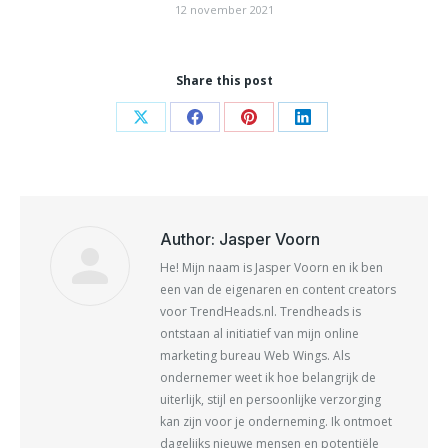
12 november 2021
Share this post
Share
Share
Share
Share
on
on
on
on
X
Facebook
Pinterest
LinkedIn
Author:
Jasper Voorn
He! Mijn naam is Jasper Voorn en ik ben
een van de eigenaren en content creators
voor TrendHeads.nl. Trendheads is
ontstaan al initiatief van mijn online
marketing bureau Web Wings. Als
ondernemer weet ik hoe belangrijk de
uiterlijk, stijl en persoonlijke verzorging
kan zijn voor je onderneming. Ik ontmoet
dagelijks nieuwe mensen en potentiële