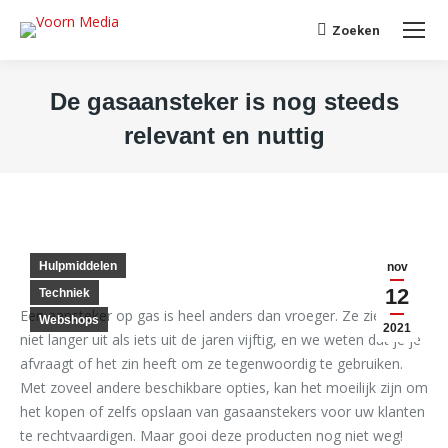
Search:
Zoeken
De gasaansteker is nog steeds
relevant en nuttig
Je bent hier:
Hulpmiddelen
nov
12
Techniek
Een aansteker op gas is heel anders dan vroeger. Ze zien er
Webshops
2021
niet langer uit als iets uit de jaren vijftig, en we weten dat je je
afvraagt ​​of het zin heeft om ze tegenwoordig te gebruiken.
Met zoveel andere beschikbare opties, kan het moeilijk zijn om
het kopen of zelfs opslaan van gasaanstekers voor uw klanten
te rechtvaardigen. Maar gooi deze producten nog niet weg!