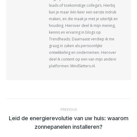
leads of toekomstige collega’s. Hierbij
kun je maar één keer een eerste indruk
maken, en die maak je met je uiterlijk en
houding. Hierover deel ik mijn mening,
kennis en ervaring in blogs op
Trendheads. Daarnaast verdiep ik me
graag in zaken als persoonlijke
ontwikkeling en ondernemen. Hierover
deel ik content op een van mijn andere
platformen: MindSetters.nl.
POST
NAVIGATION
PREVIOUS
Leid de energierevolutie van uw huis: waarom
Previous
zonnepanelen installeren?
post: