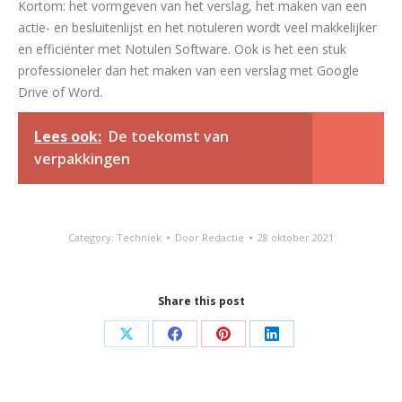
Kortom: het vormgeven van het verslag, het maken van een
actie- en besluitenlijst en het notuleren wordt veel makkelijker
en efficiënter met Notulen Software. Ook is het een stuk
professioneler dan het maken van een verslag met Google
Drive of Word.
Lees ook:
De toekomst van
verpakkingen
Category:
Techniek
Door
Redactie
28 oktober 2021
Share this post
Share
Share
Share
Share
on
on
on
on
X
Facebook
Pinterest
LinkedIn