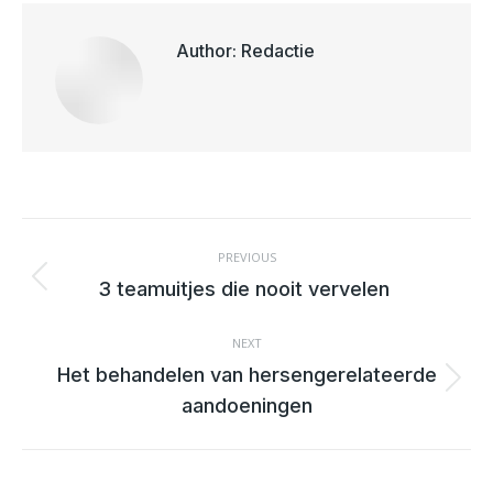
Author:
Redactie
POST
NAVIGATION
PREVIOUS
Previous
3 teamuitjes die nooit vervelen
post:
NEXT
Het behandelen van hersengerelateerde
Next
aandoeningen
post: