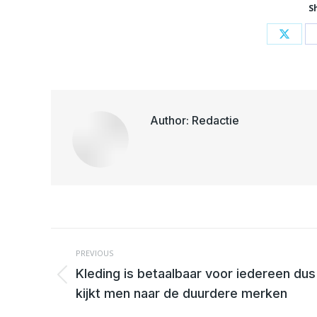
S
Share
on
X
Author:
Redactie
POST
NAVIGATION
PREVIOUS
Kleding is betaalbaar voor iedereen dus
Previous
kijkt men naar de duurdere merken
post: