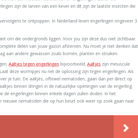
ingen zijn de larven van een kever en dit zijn de laatste insecten die
vervolgens te ontpoppen. In Nederland leven engerlingen ongeveer 3
nt om die ondergronds liggen. Voor jou zijn deze dus niet zichtbaar.
t complete delen van jouw gazon afsterven. Nu moet je niet denken dat
raag aan andere gewassen zoals bomen, planten en struiken.
ngen.
Aaltjes tegen engerlingen
bijvoorbeeld.
Aaltjes
zijn minuscule
aat deze wormpjes nu net de oplossing zijn tegen engerlingen. Als
 over je tuin. De aaltjes, oftewel nematoden, gaan dan per direct op
ltjes binnen dringen in de natuurlijke openingen van de engerling.
e de engerlingen binnen enkele dagen zullen doden. In het
er nieuwe nematoden die op hun beurt ook weer op zoek gaan naar