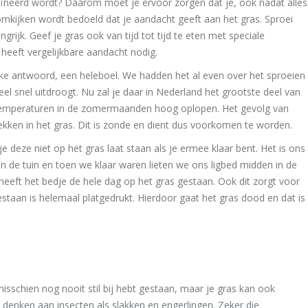
ruïneerd wordt? Daarom moet je ervoor zorgen dat je, ook nadat alles
 omkijken wordt bedoeld dat je aandacht geeft aan het gras. Sproei
grijk. Geef je gras ook van tijd tot tijd te eten met speciale
 heeft vergelijkbare aandacht nodig.
jke antwoord, een heleboel. We hadden het al even over het sproeien
l snel uitdroogt. Nu zal je daar in Nederland het grootste deel van
 temperaturen in de zomermaanden hoog oplopen. Het gevolg van
lekken in het gras. Dit is zonde en dient dus voorkomen te worden.
je deze niet op het gras laat staan als je ermee klaar bent. Het is ons
n de tuin en toen we klaar waren lieten we ons ligbed midden in de
 heeft het bedje de hele dag op het gras gestaan. Ook dit zorgt voor
gestaan is helemaal platgedrukt. Hierdoor gaat het gras dood en dat is
sschien nog nooit stil bij hebt gestaan, maar je gras kan ook
 denken aan insecten als slakken en engerlingen. Zeker die