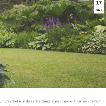
17
2020
n gras. Het is in de eerste plaats al niet makkelijk om een perfect