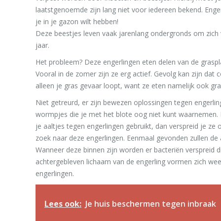
laatstgenoemde zijn lang niet voor iedereen bekend. Engerl
je in je gazon wilt hebben!
Deze beestjes leven vaak jarenlang ondergronds om zich 
jaar.
Het probleem? Deze engerlingen eten delen van de graspla
Vooral in de zomer zijn ze erg actief. Gevolg kan zijn da
alleen je gras gevaar loopt, want ze eten namelijk ook g
Niet getreurd, er zijn bewezen oplossingen tegen engerli
wormpjes die je met het blote oog niet kunt waarnemen. L
je aaltjes tegen engerlingen gebruikt, dan verspreid je ze
zoek naar deze engerlingen. Eenmaal gevonden zullen de aa
Wanneer deze binnen zijn worden er bacteriën verspreid di
achtergebleven lichaam van de engerling vormen zich we
engerlingen.
Lees ook:
Je huis beschermen tegen inbraak