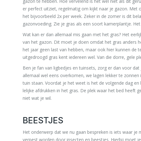
gazon te hebben. Hoe vervelend is het wel niet als dit ge
er perfect uitziet, regelmatig om kijkt naar je gazon. Met
het bijvoorbeeld 2x per week. Zeker in de zomer is dit belan
gazonvoeding. Zie je gras als een soort kamerplantje. Het
Wat kan er dan allemaal mis gaan met het gras? Het eerli
van het gazon. Dit moet je doen omdat het gras anders hee
het jaar geen last van hebben, maar ook hier kunnen de
uitgedroogd gras kent iedereen wel. Van die dorre, gele p
Ben je fan van ligbedjes en tuinsets, zorg er dan voor dat 
allemaal wel eens overkomen, we lagen lekker te zonnen i
tuin staan. Voordat je het weet is het de volgende dag en
lelijke afdrukken in het gras. De plek waar het bed heeft 
niet wat je wil.
BEESTJES
Het onderwerp dat we nu gaan bespreken is iets waar je mi
verpest worden door insecten en beestjes. Hierbij moet je