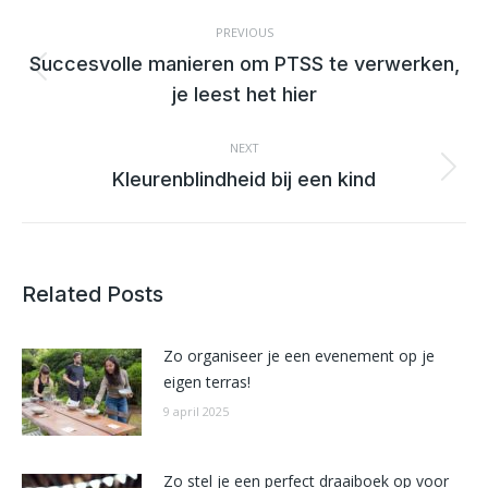
POST
NAVIGATION
PREVIOUS
Succesvolle manieren om PTSS te verwerken,
Previous
je leest het hier
post:
NEXT
Next
Kleurenblindheid bij een kind
post:
Related Posts
Zo organiseer je een evenement op je
eigen terras!
9 april 2025
Zo stel je een perfect draaiboek op voor