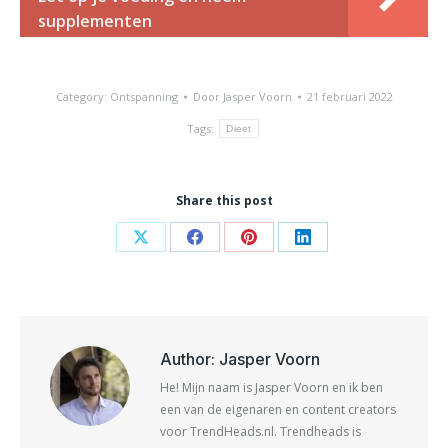
supplementen
Category:
Ontspanning
Door
Jasper Voorn
21 februari 2022
Tags:
Dieet
Share this post
Share
Share
Share
Share
on
on
on
on
X
Facebook
Pinterest
LinkedIn
Author:
Jasper Voorn
He! Mijn naam is Jasper Voorn en ik ben
een van de eigenaren en content creators
voor TrendHeads.nl. Trendheads is